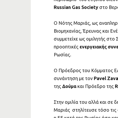
Russian Gas Society
στο Βερο
Ο Νότης Μαριάς, ως αναπληρ
Βιομηχανίας, Έρευνας και Εν
συμμετείχε ως ομιλητής στο Σ
προοπτικές
ενεργειακής συν
Ρωσίας.
Ο Πρόεδρος του Κόμματος Ε
συνάντηση με τον
Pavel Zava
της
Δούμα
και Πρόεδρο της
R
Στην ομιλία του αλλά και σε 
Μαριάς στηλίτευσε τόσο τις ο
η ΕΕ κατά της Ρωσίας όσο κα