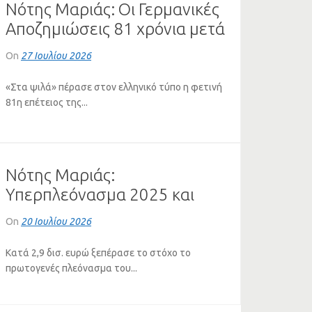
Νότης Μαριάς: Οι Γερμανικές
Αποζημιώσεις 81 χρόνια μετά
τη Διάσκεψη του Πότσνταμ
On
27 Ιουλίου 2026
«Στα ψιλά» πέρασε στον ελληνικό τύπο η φετινή
81η επέτειος της...
Νότης Μαριάς:
Υπερπλεόνασμα 2025 και
κόκκινα στεγαστικά δάνεια
On
20 Ιουλίου 2026
Κατά 2,9 δισ. ευρώ ξεπέρασε το στόχο το
πρωτογενές πλεόνασμα του...