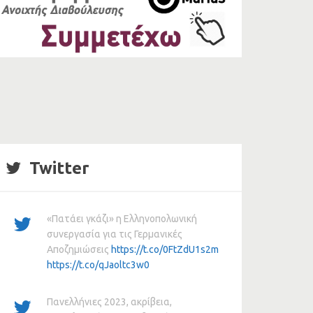
Twitter
«Πατάει γκάζι» η Ελληνοπολωνική
συνεργασία για τις Γερμανικές
Αποζημιώσεις
https://t.co/0FtZdU1s2m
https://t.co/qJaoltc3w0
Πανελλήνιες 2023, ακρίβεια,