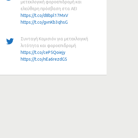
μετεκλογική φοροεπιδρομή και
ελεύθερη πρόσβαση στα ΑΕΙ
https://t.co/d8bpl17MxV
https://t.co/gvnKb3qhsG
Συνταγή Κομισιόν για μετεκλογική
λιτότητα και φοροεπιδρομή
https://t.co/ceP5Qoiejy
https://t.co/nEa6rezdGS