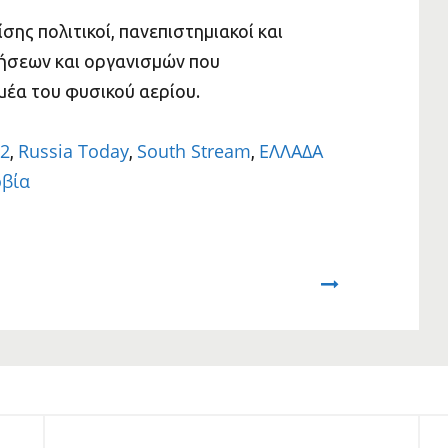
σης πολιτικοί, πανεπιστημιακοί και
ήσεων και οργανισμών που
μέα του φυσικού αερίου.
 2
Russia Today
South Stream
ΕΛΛΑΔΑ
,
,
,
βία
Next