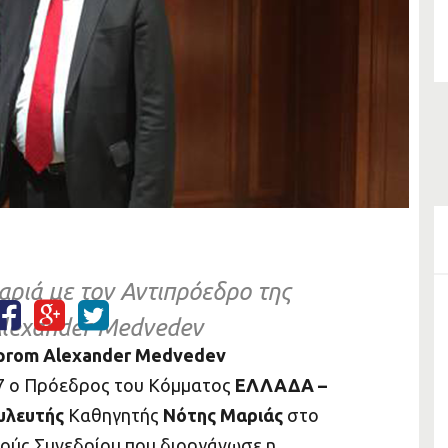
ριά με τον Αντιπρόεδρο της
lexander Medvedev
prom
Alexander Medvedev
17 ο Πρόεδρος του Κόμματος
ΕΛΛΑΔΑ –
υλευτής
Καθηγητής
Νότης Μαριάς
στο
νούς Συνεδρίου που διοργάνωσε η