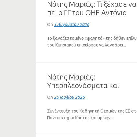
Νότης Μαριάς: Τι ξέχασε να
πει ο ΓΓ του ΟΗΕ Αντόνιο
Γκουτέρες για το Κυπριακό
On
3 Αυγούστου 2026
Το ξαναζεσταμένο «φαγητό» της δήθεν επίλ
του Κυπριακού επιχείρησε να λανσάρει...
Νότης Μαριάς:
Υπερπλεονάσματα και
Πλειστηριασμοί – Η Τεράστ
On
25 Ιουλίου 2026
Αντίφαση της Ελληνικής
Οικονομίας (ΗΧΗΤΙΚΟ)
Συνέντευξη του Καθηγητή Θεσμών της ΕΕ στ
Πανεπιστήμιο Κρήτης και πρώην...