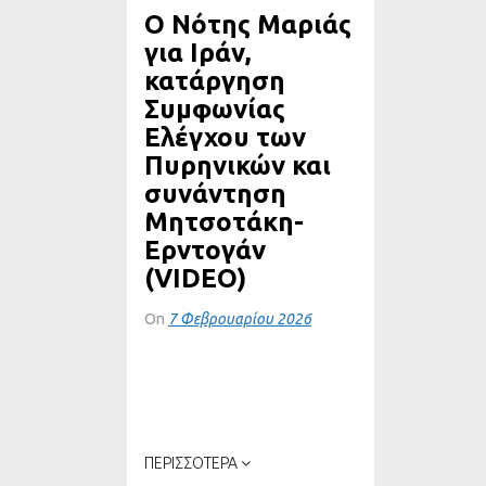
Ο Νότης Μαριάς
ΔΡΟΜΟ
για Ιράν,
κατάργηση
Συμφωνίας
Ελέγχου των
Πυρηνικών και
συνάντηση
Μητσοτάκη-
Ερντογάν
(VIDEO)
On
7 Φεβρουαρίου 2026
Συνέντευξη του Καθηγητή
Θεσμών της ΕΕ στο
Πανεπιστήμιο Κρήτης και
πρώην...
ΠΕΡΙΣΣΟΤΕΡΑ