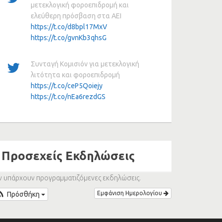
μετεκλογική φοροεπιδρομή και
ελεύθερη πρόσβαση στα ΑΕΙ
https://t.co/d8bpl17MxV
https://t.co/gvnKb3qhsG
Συνταγή Κομισιόν για μετεκλογική
λιτότητα και φοροεπιδρομή
https://t.co/ceP5Qoiejy
https://t.co/nEa6rezdGS
Προσεχείς Εκδηλώσεις
ν υπάρχουν προγραμματιζόμενες εκδηλώσεις.
Εμφάνιση Ημερολογίου
Πρόσθήκη