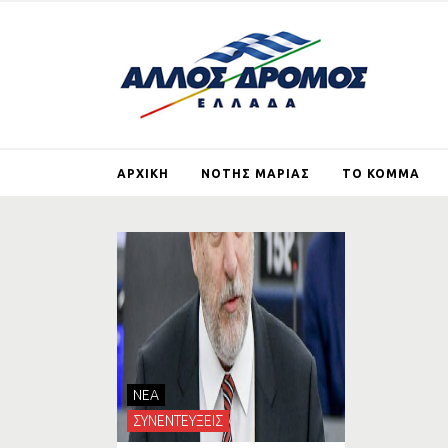
ΑΡΧΙΚΗ
ΝΟΤΗΣ ΜΑΡΙΑΣ
ΤΟ ΚΟΜΜΑ
ΒΙΟΓΡΑΦΙΚΟ
ΤΙ ΕΙΝΑΙ ΚΑΙ ΤΙ ΘΕ
ΑΛΛΟΣ ΔΡΟΜΟΣ
ΑΡΘΡΑ
ΕΓΓΡΑΦΗ ΜΕ
ΙΔΡΥΤΙΚΗ ΔΙΑΚΗΡΥ
ΓΕΡΜΑΝΙΚΕΣ
ΑΠΟΖΗΜΙΩΣΕΙΣ
NEA
ΣΚΟΠΙΑΝΟ
ΣΥΝΕΝΤΕΥΞΕΙΣ
ΣΤΗΡΙΖΩ ΤΟΝ ΑΛ