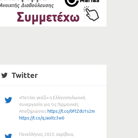
Twitter
«Πατάει γκάζι» η Ελληνοπολωνική
συνεργασία για τις Γερμανικές
Αποζημιώσεις
https://t.co/0FtZdU1s2m
https://t.co/qJaoltc3w0
Πανελλήνιες 2023, ακρίβεια,