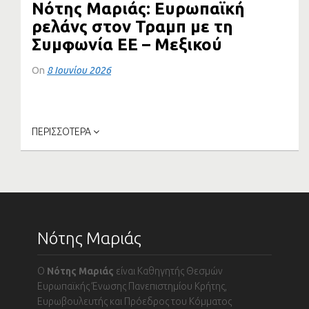
Νότης Μαριάς: Ευρωπαϊκή
ρελάνς στον Τραμπ με τη
Συμφωνία ΕΕ – Μεξικού
On
8 Ιουνίου 2026
Την ώρα που μαίνεται ο ανταγωνισμός για την κατάκτηση
νέων αγορών,...
ΠΕΡΙΣΣΟΤΕΡΑ
Νότης Μαριάς
Ο
Νότης Μαριάς
είναι Καθηγητής Θεσμών
Ευρωπαϊκής Ένωσης Πανεπιστημίου Κρήτης,
Ευρωβουλευτής και Πρόεδρος του Κόμματος