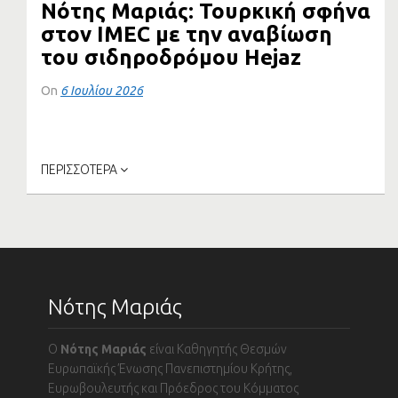
Νότης Μαριάς: Τουρκική σφήνα
στον IMEC με την αναβίωση
του σιδηροδρόμου Hejaz
On
6 Ιουλίου 2026
Τουρκική σφήνα στον IMEC με την αναβίωση του
σιδηροδρόμου Hejaz επιχειρεί...
ΠΕΡΙΣΣΟΤΕΡΑ
Νότης Μαριάς
Ο
Νότης Μαριάς
είναι Καθηγητής Θεσμών
Ευρωπαϊκής Ένωσης Πανεπιστημίου Κρήτης,
Ευρωβουλευτής και Πρόεδρος του Κόμματος