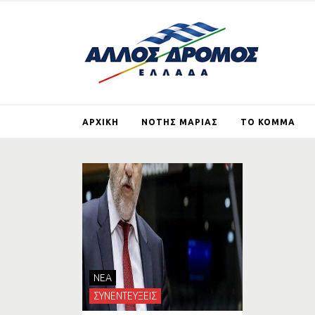
ΑΡΧΙΚΗ
ΝΟΤΗΣ ΜΑΡΙΑΣ
ΤΟ ΚΟΜΜΑ
ΒΙΟΓΡΑΦΙΚΟ
ΤΙ ΕΙΝΑΙ ΚΑΙ ΤΙ ΘΕ
ΑΛΛΟΣ ΔΡΟΜΟΣ
ΑΡΘΡΑ
ΕΓΓΡΑΦΗ ΜΕ
ΙΔΡΥΤΙΚΗ ΔΙΑΚΗΡΥ
ΓΕΡΜΑΝΙΚΕΣ
ΑΠΟΖΗΜΙΩΣΕΙΣ
NEA
ΣΚΟΠΙΑΝΟ
ΣΥΝΕΝΤΕΥΞΕΙΣ
ΣΤΗΡΙΖΩ ΤΟΝ ΑΛ