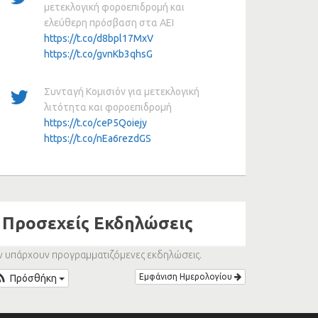
μετεκλογική φοροεπιδρομή και
ελεύθερη πρόσβαση στα ΑΕΙ
https://t.co/d8bpl17MxV
https://t.co/gvnKb3qhsG
Συνταγή Κομισιόν για μετεκλογική
λιτότητα και φοροεπιδρομή
https://t.co/ceP5Qoiejy
https://t.co/nEa6rezdGS
Προσεχείς Εκδηλώσεις
ν υπάρχουν προγραμματιζόμενες εκδηλώσεις.
Εμφάνιση Ημερολογίου
Πρόσθήκη