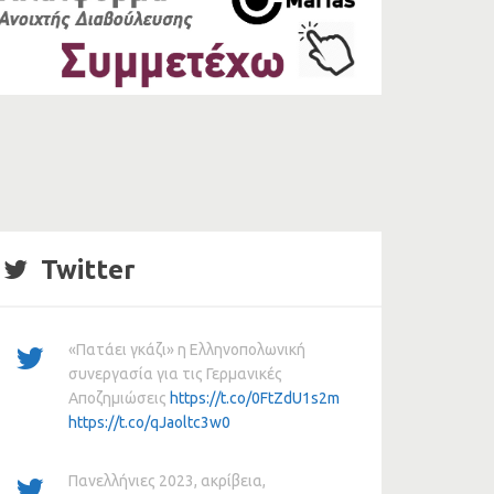
Twitter
«Πατάει γκάζι» η Ελληνοπολωνική
συνεργασία για τις Γερμανικές
Αποζημιώσεις
https://t.co/0FtZdU1s2m
https://t.co/qJaoltc3w0
Πανελλήνιες 2023, ακρίβεια,