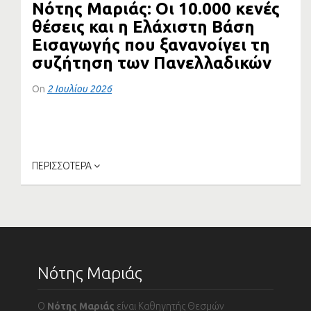
Νότης Μαριάς: Οι 10.000 κενές
θέσεις και η Ελάχιστη Βάση
Εισαγωγής που ξανανοίγει τη
συζήτηση των Πανελλαδικών
On
2 Ιουλίου 2026
Οι
Πανελλαδικές Εξετάσεις
μπορεί να παραμένουν ο
κεντρικός δρόμος εισαγωγής στα δημόσια
πανεπιστήμια,
όμως...
ΠΕΡΙΣΣΟΤΕΡΑ
Νότης Μαριάς
Ο
Νότης Μαριάς
είναι Καθηγητής Θεσμών