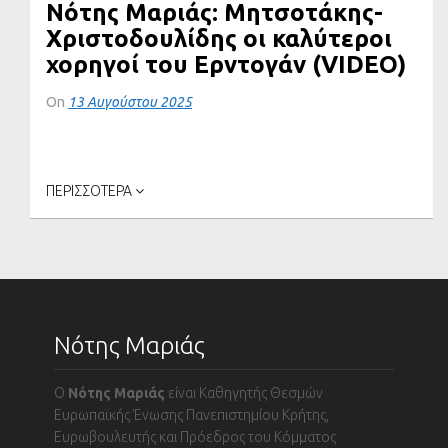
Νότης Μαριάς: Μητσοτάκης-
Χριστοδουλίδης οι καλύτεροι
χορηγοί του Ερντογάν (VIDEO)
On
13 Αυγούστου 2025
Συνέντευξη του Καθηγητή Θεσμών της ΕΕ στο
Πανεπιστήμιο Κρήτης και πρώην...
ΠΕΡΙΣΣΟΤΕΡΑ
Νότης Μαριάς
Ο
Νότης Μαριάς
είναι Καθηγητής Θεσμών
Ευρωπαϊκής Ένωσης Πανεπιστημίου Κρήτης,
Ευρωβουλευτής και Πρόεδρος του Κόμματος