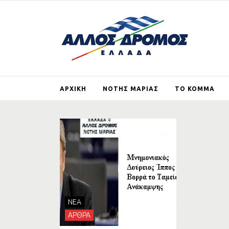
ΑΡΧΙΚΗ
ΝΟΤΗΣ ΜΑΡΙΑΣ
ΤΟ ΚΟΜΜΑ
ΒΙΟΓΡΑΦΙΚΟ
ΤΙ ΕΙΝΑΙ ΚΑΙ ΤΙ ΘΕ
ΑΛΛΟΣ ΔΡΟΜΟΣ
ΑΡΘΡΑ
ΕΓΓΡΑΦΗ ΜΕ
ΙΔΡΥΤΙΚΗ ΔΙΑΚΗΡΥ
ΓΕΡΜΑΝΙΚΕΣ
ΑΠΟΖΗΜΙΩΣΕΙΣ
NEA
ΣΚΟΠΙΑΝΟ
ΑΡΘΡΑ
ΣΤΗΡΙΖΩ ΤΟΝ ΑΛ