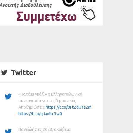
Twitter
«Πατάει γκάζι» η Ελληνοπολωνική
συνεργασία για τις Γερμανικές
Αποζημιώσεις
https://t.co/0FtZdU1s2m
https://t.co/qJaoltc3w0
Πανελλήνιες 2023, ακρίβεια,