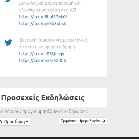
μετεκλογική φοροεπιδρομή και
ελεύθερη πρόσβαση στα ΑΕΙ
https://t.co/d8bpl17MxV
https://t.co/gvnKb3qhsG
Συνταγή Κομισιόν για μετεκλογική
λιτότητα και φοροεπιδρομή
https://t.co/ceP5Qoiejy
https://t.co/nEa6rezdGS
Προσεχείς Εκδηλώσεις
ν υπάρχουν προγραμματιζόμενες εκδηλώσεις.
Εμφάνιση Ημερολογίου
Πρόσθήκη