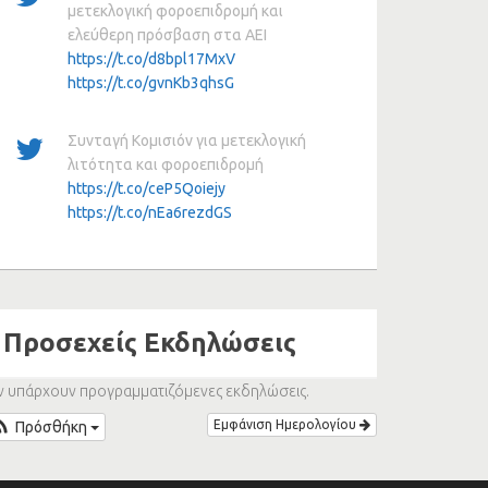
μετεκλογική φοροεπιδρομή και
ελεύθερη πρόσβαση στα ΑΕΙ
https://t.co/d8bpl17MxV
https://t.co/gvnKb3qhsG
Συνταγή Κομισιόν για μετεκλογική
λιτότητα και φοροεπιδρομή
https://t.co/ceP5Qoiejy
https://t.co/nEa6rezdGS
Προσεχείς Εκδηλώσεις
ν υπάρχουν προγραμματιζόμενες εκδηλώσεις.
Εμφάνιση Ημερολογίου
Πρόσθήκη