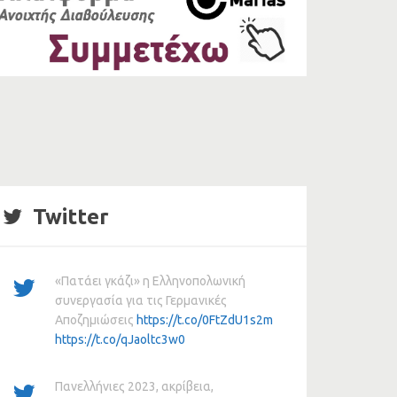
Twitter
«Πατάει γκάζι» η Ελληνοπολωνική
συνεργασία για τις Γερμανικές
Αποζημιώσεις
https://t.co/0FtZdU1s2m
https://t.co/qJaoltc3w0
Πανελλήνιες 2023, ακρίβεια,