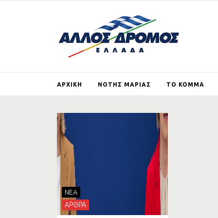
ΑΡΧΙΚΗ
ΝΟΤΗΣ ΜΑΡΙΑΣ
ΤΟ ΚΟΜΜΑ
ΒΙΟΓΡΑΦΙΚΟ
ΤΙ ΕΙΝΑΙ ΚΑΙ ΤΙ ΘΕ
ΑΛΛΟΣ ΔΡΟΜΟΣ
ΑΡΘΡΑ
ΕΓΓΡΑΦΗ ΜΕ
ΙΔΡΥΤΙΚΗ ΔΙΑΚΗΡΥ
ΓΕΡΜΑΝΙΚΕΣ
ΑΠΟΖΗΜΙΩΣΕΙΣ
NEA
ΣΚΟΠΙΑΝΟ
ΑΡΘΡΑ
ΣΤΗΡΙΖΩ ΤΟΝ ΑΛ