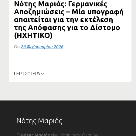
Νότης Μαριάς: Γερμανικές
Αποζημιώσεις – Μία υπογραφή
απαιτείται για την εκτέλεση
της Απόφασης για το Δίστομο
(HXHTIKO)
On
26 Φεβρουαρίου 2026
Οι φωτογραφίες από τις εκτελέσεις των 200 αγωνιστών
στην Καισαριανή προκάλεσαν...
ΠΕΡΙΣΣΟΤΕΡΑ
Νότης Μαριάς
Ο
Νότης Μαριάς
είναι Καθηγητής Θεσμών