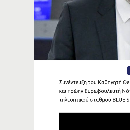
ΔΡΟΜΟ
Συνέντευξη του Καθηγητή Θε
και πρώην Ευρωβουλευτή Νότ
τηλεοπτικού σταθμού BLUE SK