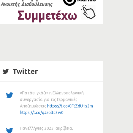
Twitter
«Πατάει γκάζι» η Ελληνοπολωνική
συνεργασία για τις Γερμανικές
Αποζημιώσεις
https://t.co/0FtZdU1s2m
https://t.co/qJaoltc3w0
Πανελλήνιες 2023, ακρίβεια,