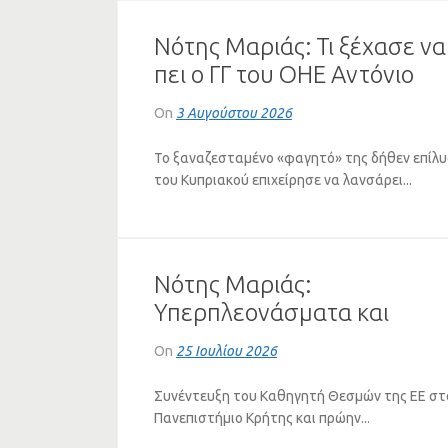
Νότης Μαριάς: Τι ξέχασε να
πει ο ΓΓ του ΟΗΕ Αντόνιο
Γκουτέρες για το Κυπριακό
On
3 Αυγούστου 2026
Το ξαναζεσταμένο «φαγητό» της δήθεν επίλ
του Κυπριακού επιχείρησε να λανσάρει...
Νότης Μαριάς:
Υπερπλεονάσματα και
Πλειστηριασμοί – Η Τεράστ
On
25 Ιουλίου 2026
Αντίφαση της Ελληνικής
Οικονομίας (ΗΧΗΤΙΚΟ)
Συνέντευξη του Καθηγητή Θεσμών της ΕΕ στ
Πανεπιστήμιο Κρήτης και πρώην...