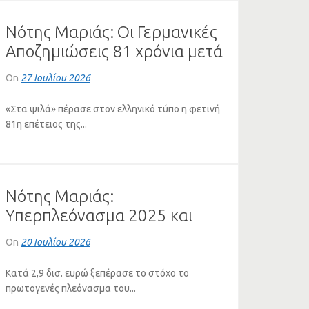
Νότης Μαριάς: Οι Γερμανικές
Αποζημιώσεις 81 χρόνια μετά
τη Διάσκεψη του Πότσνταμ
On
27 Ιουλίου 2026
«Στα ψιλά» πέρασε στον ελληνικό τύπο η φετινή
81η επέτειος της...
Νότης Μαριάς:
Υπερπλεόνασμα 2025 και
κόκκινα στεγαστικά δάνεια
On
20 Ιουλίου 2026
Κατά 2,9 δισ. ευρώ ξεπέρασε το στόχο το
πρωτογενές πλεόνασμα του...