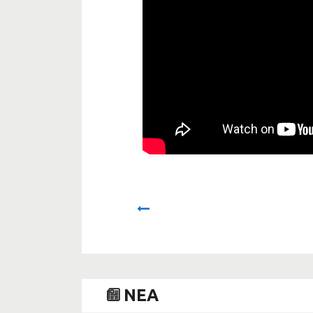
Prev
NEA
A