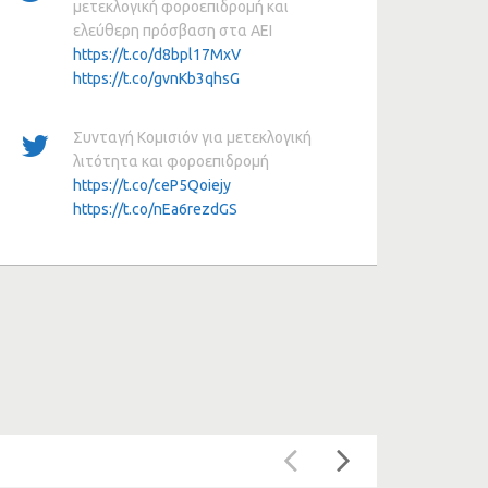
μετεκλογική φοροεπιδρομή και
ελεύθερη πρόσβαση στα ΑΕΙ
https://t.co/d8bpl17MxV
https://t.co/gvnKb3qhsG
Συνταγή Κομισιόν για μετεκλογική
λιτότητα και φοροεπιδρομή
https://t.co/ceP5Qoiejy
https://t.co/nEa6rezdGS