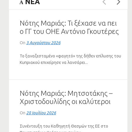
NEA
A
Νότης Μαριάς: Τι ξέχασε να πει
ο ΓΓ του ΟΗΕ Αντόνιο Γκουτέρες
για το Κυπριακό
On
3 Αυγούστου 2026
Το ξαναζεσταμένο «φαγητό» της δήθεν επίλυσης του
Κυπριακού επιχείρησε να λανσάρει...
Νότης Μαριάς: Μητσοτάκης –
Χριστοδουλίδης οι καλύτεροι
πελάτες του Ερντογάν (VIDEO)
On
28 Ιουλίου 2026
Συνέντευξη του Καθηγητή Θεσμών της ΕΕ στο