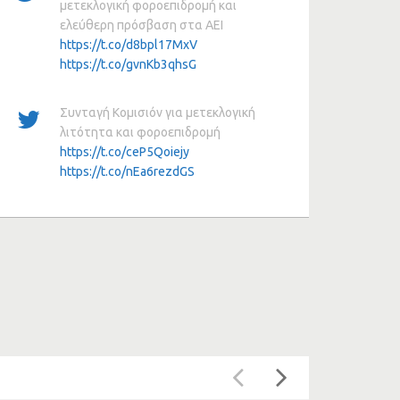
μετεκλογική φοροεπιδρομή και
ελεύθερη πρόσβαση στα ΑΕΙ
https://t.co/d8bpl17MxV
https://t.co/gvnKb3qhsG
Συνταγή Κομισιόν για μετεκλογική
λιτότητα και φοροεπιδρομή
https://t.co/ceP5Qoiejy
https://t.co/nEa6rezdGS