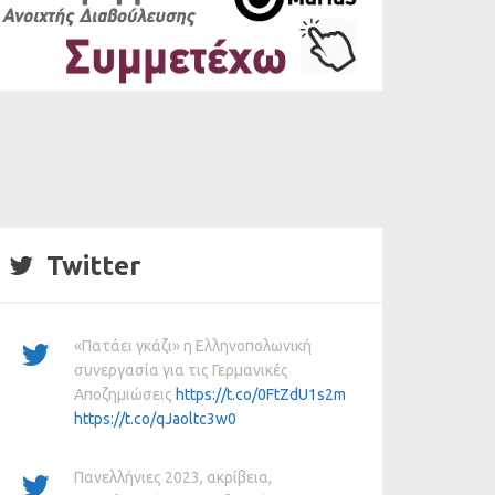
Twitter
«Πατάει γκάζι» η Ελληνοπολωνική
συνεργασία για τις Γερμανικές
Αποζημιώσεις
https://t.co/0FtZdU1s2m
https://t.co/qJaoltc3w0
Πανελλήνιες 2023, ακρίβεια,