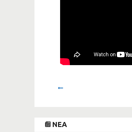
Prev
NEA
A