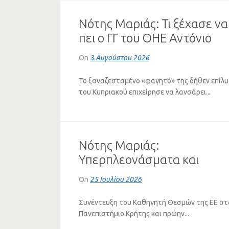
Νότης Μαριάς: Τι ξέχασε να
πει ο ΓΓ του ΟΗΕ Αντόνιο
Γκουτέρες για το Κυπριακό
On
3 Αυγούστου 2026
Το ξαναζεσταμένο «φαγητό» της δήθεν επίλ
του Κυπριακού επιχείρησε να λανσάρει...
Νότης Μαριάς:
Υπερπλεονάσματα και
Πλειστηριασμοί – Η Τεράστ
On
25 Ιουλίου 2026
Αντίφαση της Ελληνικής
Οικονομίας (ΗΧΗΤΙΚΟ)
Συνέντευξη του Καθηγητή Θεσμών της ΕΕ στ
Πανεπιστήμιο Κρήτης και πρώην...