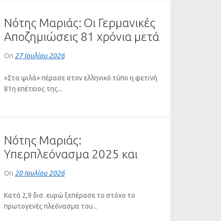
Νότης Μαριάς: Οι Γερμανικές
Αποζημιώσεις 81 χρόνια μετά
τη Διάσκεψη του Πότσνταμ
On
27 Ιουλίου 2026
«Στα ψιλά» πέρασε στον ελληνικό τύπο η φετινή
81η επέτειος της...
Νότης Μαριάς:
Υπερπλεόνασμα 2025 και
κόκκινα στεγαστικά δάνεια
On
20 Ιουλίου 2026
Κατά 2,9 δισ. ευρώ ξεπέρασε το στόχο το
πρωτογενές πλεόνασμα του...