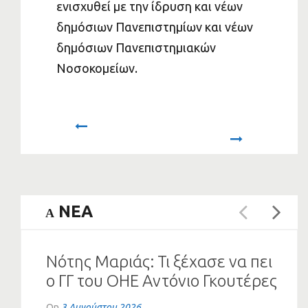
ενισχυθεί με την ίδρυση και νέων
δημόσιων Πανεπιστημίων και νέων
δημόσιων Πανεπιστημιακών
Νοσοκομείων.
Prev
Next
NEA
A
Νότης Μαριάς: Τι ξέχασε να πει
ο ΓΓ του ΟΗΕ Αντόνιο Γκουτέρες
για το Κυπριακό
On
3 Αυγούστου 2026