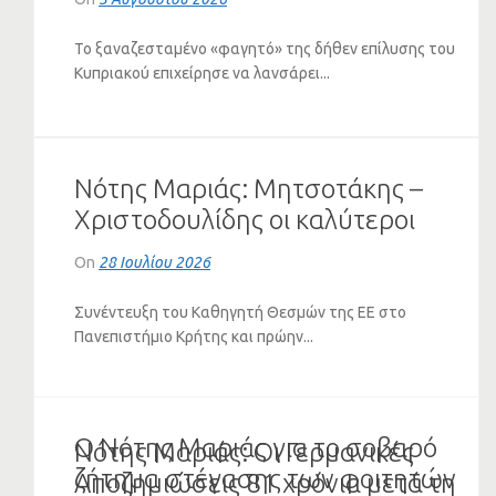
Το ξαναζεσταμένο «φαγητό» της δήθεν επίλυσης του
Κυπριακού επιχείρησε να λανσάρει...
Νότης Μαριάς: Μητσοτάκης –
Χριστοδουλίδης οι καλύτεροι
πελάτες του Ερντογάν (VIDEO)
On
28 Ιουλίου 2026
Συνέντευξη του Καθηγητή Θεσμών της ΕΕ στο
Πανεπιστήμιο Κρήτης και πρώην...
Ο Νότης Μαριάς για το σοβαρό
Νότης Μαριάς: Οι Γερμανικές
ζήτημα στέγασης των φοιτητών
Αποζημιώσεις 81 χρόνια μετά τη