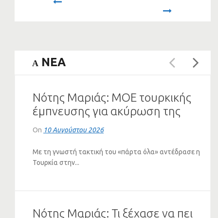
Prev
Next
NEA
A
Νότης Μαριάς: ΜΟΕ τουρκικής
έμπνευσης για ακύρωση της
Απόφασης-ράπισμα του
On
10 Αυγούστου 2026
Ευρωδικαστηρίου για το
ψευδοκράτος
Με τη γνωστή τακτική του «πάρτα όλα» αντέδρασε η
Τουρκία στην...
Νότης Μαριάς: Τι ξέχασε να πει