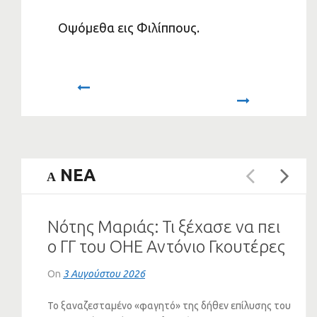
Οψόμεθα εις Φιλίππους.
Prev
Next
NEA
A
Νότης Μαριάς: Τι ξέχασε να πει
ο ΓΓ του ΟΗΕ Αντόνιο Γκουτέρες
για το Κυπριακό
On
3 Αυγούστου 2026
Το ξαναζεσταμένο «φαγητό» της δήθεν επίλυσης του