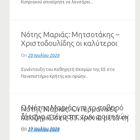
Κυπριακού επιχείρησε να λανσάρει...
Νότης Μαριάς: Μητσοτάκης –
Χριστοδουλίδης οι καλύτεροι
πελάτες του Ερντογάν (VIDEO)
On
28 Ιουλίου 2026
Συνέντευξη του Καθηγητή Θεσμών της ΕΕ στο
Πανεπιστήμιο Κρήτης και πρώην...
Ο Νότης Μαριάς για το σοβαρό
Νότης Μαριάς: Οι Γερμανικές
ζήτημα στέγασης των φοιτητών
Αποζημιώσεις 81 χρόνια μετά τη
(ΗΧΗΤΙΚΟ)
Διάσκεψη του Πότσνταμ
On
19 Ιουλίου 2026
On
27 Ιουλίου 2026