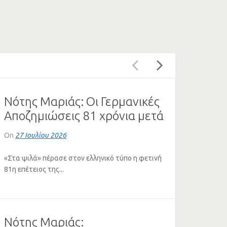
Νότης Μαριάς: Οι Γερμανικές
Αποζημιώσεις 81 χρόνια μετά
τη Διάσκεψη του Πότσνταμ
On
27 Ιουλίου 2026
«Στα ψιλά» πέρασε στον ελληνικό τύπο η φετινή
81η επέτειος της...
Νότης Μαριάς: