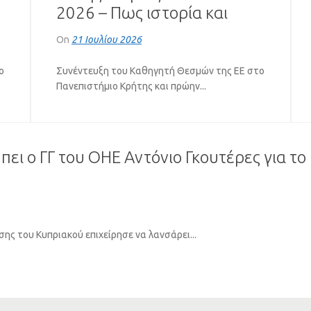
2026 – Πως ιστορία και
ια
πολιτική «έπαιξαν μπάλα»
On
21 Ιουλίου 2026
(VIDEO)
ο
Συνέντευξη του Καθηγητή Θεσμών της ΕΕ στο
Πανεπιστήμιο Κρήτης και πρώην...
Ο Νότης Μαριάς για ΝΑΤΟ-
 πει ο ΓΓ του ΟΗΕ Αντόνιο Γκουτέρες για τ
Στενά Ορμούζ-Τουρκία και
Ουκρανία (VIDEO)
On
18 Ιουλίου 2026
Συνέντευξη του Καθηγητή Θεσμών της ΕΕ στο
ης του Κυπριακού επιχείρησε να λανσάρει...
Πανεπιστήμιο Κρήτης και πρώην...