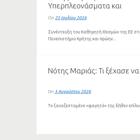
Υπερπλεονάσματα και
Πλειστηριασμοί – Η Τεράστ
On
25 Ιουλίου 2026
Αντίφαση της Ελληνικής
Οικονομίας (ΗΧΗΤΙΚΟ)
Συνέντευξη του Καθηγητή Θεσμών της ΕΕ στ
Πανεπιστήμιο Κρήτης και πρώην...
Ο Νότης Μαριάς για το
Νότης Μαριάς: Τι ξέχασε να
σοβαρό ζήτημα στέγασης
των φοιτητών (ΗΧΗΤΙΚΟ)
On
19 Ιουλίου 2026
On
3 Αυγούστου 2026
Ο Νότης Μαριάς Πανεπιστημιακός και πρώην
Το ξαναζεσταμένο «φαγητό» της δήθεν επίλυσ
Ευρωβουλευτής φιλοξενήθηκε στο κεντρικό
δελτίο...