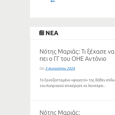
Prev
NEA
A
Νότης Μαριάς: Τι ξέχασε να
πει ο ΓΓ του ΟΗΕ Αντόνιο
Γκουτέρες για το Κυπριακό
On
3 Αυγούστου 2026
Το ξαναζεσταμένο «φαγητό» της δήθεν επίλ
του Κυπριακού επιχείρησε να λανσάρει...
Νότης Μαριάς: