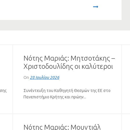
Next
Νότης Μαριάς: Μητσοτάκης –
Χριστοδουλίδης οι καλύτεροι
πελάτες του Ερντογάν
On
28 Ιουλίου 2026
(VIDEO)
υσης
Συνέντευξη του Καθηγητή Θεσμών της ΕΕ στο
Πανεπιστήμιο Κρήτης και πρώην...
Νότης Μαριάς: Μουντιάλ