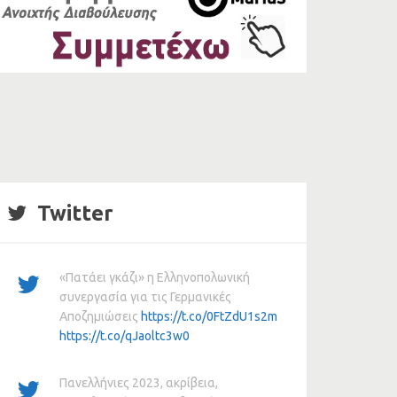
Twitter
«Πατάει γκάζι» η Ελληνοπολωνική
συνεργασία για τις Γερμανικές
Αποζημιώσεις
https://t.co/0FtZdU1s2m
https://t.co/qJaoltc3w0
Πανελλήνιες 2023, ακρίβεια,