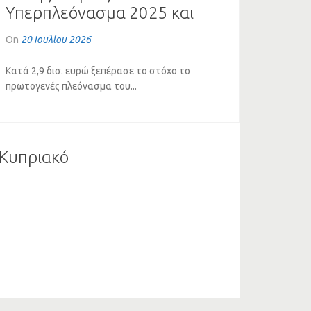
Υπερπλεόνασμα 2025 και
κόκκινα στεγαστικά δάνεια
On
20 Ιουλίου 2026
Κατά 2,9 δισ. ευρώ ξεπέρασε το στόχο το
πρωτογενές πλεόνασμα του...
Νότης Μαριάς: Το ψέμα
ο Κυπριακό
Μητσοτάκη για το casus belli
και σε ποιους μοιράζει
On
16 Ιουλίου 2026
δισεκατομμύρια (VIDEO)
Συνέντευξη του Καθηγητή Θεσμών της ΕΕ στο
Πανεπιστήμιο Κρήτης και πρώην...