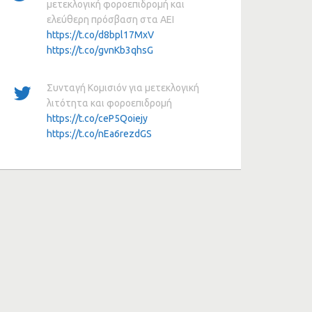
μετεκλογική φοροεπιδρομή και
ελεύθερη πρόσβαση στα ΑΕΙ
https://t.co/d8bpl17MxV
https://t.co/gvnKb3qhsG
Συνταγή Κομισιόν για μετεκλογική
λιτότητα και φοροεπιδρομή
https://t.co/ceP5Qoiejy
https://t.co/nEa6rezdGS