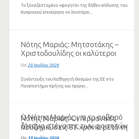
Το ξαναζεσταμένο «φαγητό» της δήθεν επίλυσης του
Κυπριακού επιχείρησε να λανσάρει...
Νότης Μαριάς: Μητσοτάκης –
Χριστοδουλίδης οι καλύτεροι
πελάτες του Ερντογάν (VIDEO)
On
28 Ιουλίου 2026
Συνέντευξη του Καθηγητή Θεσμών της ΕΕ στο
Πανεπιστήμιο Κρήτης και πρώην...
Ο Νότης Μαριάς για το σοβαρό
Νότης Μαριάς: Οι Γερμανικές
ζήτημα στέγασης των φοιτητών
Αποζημιώσεις 81 χρόνια μετά τη
(ΗΧΗΤΙΚΟ)
Διάσκεψη του Πότσνταμ
On
19 Ιουλίου 2026