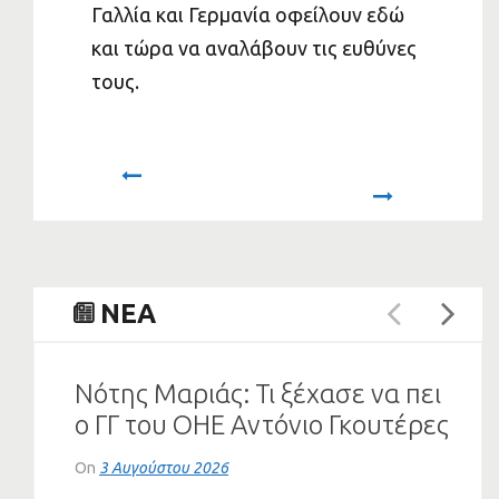
Γαλλία και Γερμανία οφείλουν εδώ
και τώρα να αναλάβουν τις ευθύνες
τους.
Prev
Next
NEA
A
Νότης Μαριάς: Τι ξέχασε να πει
ο ΓΓ του ΟΗΕ Αντόνιο Γκουτέρες
για το Κυπριακό
On
3 Αυγούστου 2026